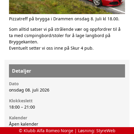
Pizzatreff på brygga i Drammen onsdag 8. Juli kl 18.00.
Som alltid satser vi på strålende vær og oppfordrer til å
ta med csmpingbord/stoler for å lage langbord på
Bryggekanten.
Eventuelt setter vi oss inne på Skur 4 pub.
Detaljer
Dato
onsdag 08. juli 2026
Klokkeslett
18:00
–
21:00
Kalender
Åpen kalender
© Klubb Alfa Romeo Norge | Løsning:
StyreWeb