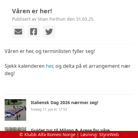
Våren er her!
Publisert av Stian Forthun den 31.03.25.
Våren er her, og terminlisten fyller seg!
Sjekk kalenderen
her
, og delta på et arrangement nær
deg!
Italiensk Dag 2026 nærmer seg!
fredag 17. juli kl. 17:53
Guidet tur til Milano & Arese for våre
© Klubb Alfa Romeo Norge | Løsning:
StyreWeb
medlemmer!