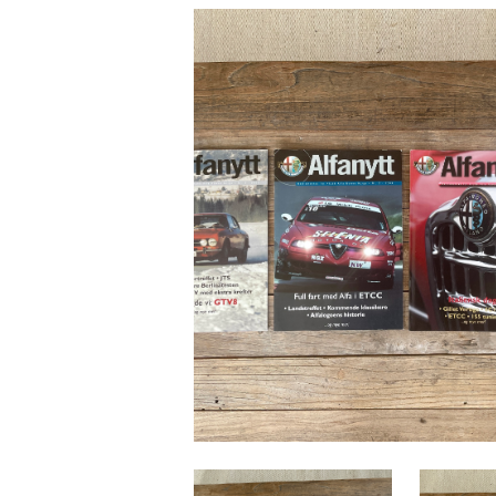
MOTTA ALFANYTT #3
DELTA PÅ KLUBBTREFF
RABATT PÅ ANTIRUSTBEHANDLING
RABATT PÅ BILDELER
RABATT PÅ BILPLEIE
RABATT PÅ BILVERKSTEDER
RABATT PÅ KURS OG LESESTOFF
RABATT PÅ LEIEBIL
RABATT PÅ OPPRETTING OG LAKKERING