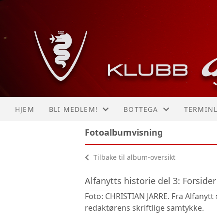
HJEM
BLI MEDLEM!
BOTTEGA
TERMINL
Fotoalbumvisning
INNMELDING
BESØK VÅR BOTTEGA HE
KALEND
Tilbake til album-oversikt
MOTTA VELKOMSTPAKKE
LISTE
Alfanytts historie del 3: Forside
MOTTA ALFANYTT #1
Foto: CHRISTIAN JARRE. Fra Alfanytt
redaktørens skriftlige samtykke.
MOTTA ALFANYTT #2