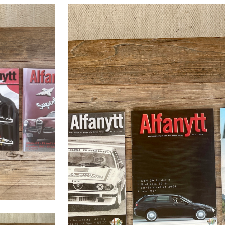
33
OLE 
4C OG SZ
VEGA
8C COMPETIZIONE
GERH
916 GTV OG SPIDER
TRON
GIULIA
SPIDER
ALFASUD
MONTREAL
1900 SUPERLEGGERA