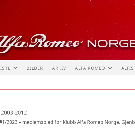
ISTE
BILDER
ARKIV
ALFA ROMEO
ALFIS
R!
ER
MODELLOVERSIKT
MARI
156 GTA
TRON
r 2003-2012
159
STIA
 #1/2023 – medlemsblad for Klubb Alfa Romeo Norge. Gjenbru
164
KNUT