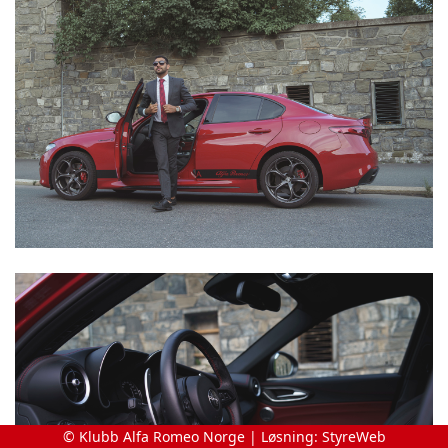
© Klubb Alfa Romeo Norge | Løsning:
StyreWeb