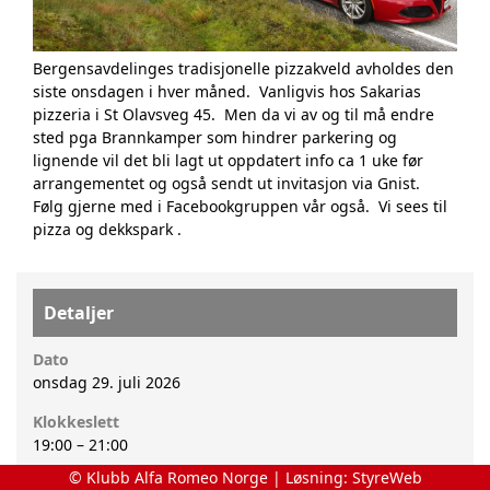
Bergensavdelinges tradisjonelle pizzakveld avholdes den
siste onsdagen i hver måned. Vanligvis hos Sakarias
pizzeria i St Olavsveg 45. Men da vi av og til må endre
sted pga Brannkamper som hindrer parkering og
lignende vil det bli lagt ut oppdatert info ca 1 uke før
arrangementet og også sendt ut invitasjon via Gnist.
Følg gjerne med i
Facebookgruppen
vår også. Vi sees til
pizza og dekkspark .
Detaljer
Dato
onsdag 29. juli 2026
Klokkeslett
19:00
–
21:00
© Klubb Alfa Romeo Norge | Løsning:
StyreWeb
Kalender