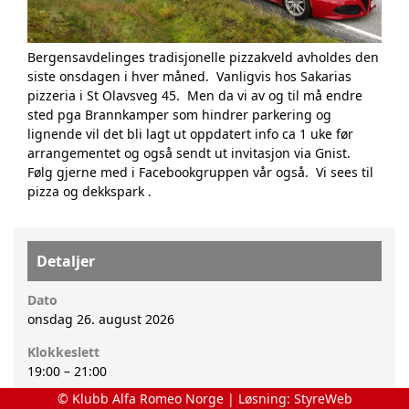
Bergensavdelinges tradisjonelle pizzakveld avholdes den
siste onsdagen i hver måned. Vanligvis hos Sakarias
pizzeria i St Olavsveg 45. Men da vi av og til må endre
sted pga Brannkamper som hindrer parkering og
lignende vil det bli lagt ut oppdatert info ca 1 uke før
arrangementet og også sendt ut invitasjon via Gnist.
Følg gjerne med i
Facebookgruppen
vår også. Vi sees til
pizza og dekkspark .
Detaljer
Dato
onsdag 26. august 2026
Klokkeslett
19:00
–
21:00
© Klubb Alfa Romeo Norge | Løsning:
StyreWeb
Kalender