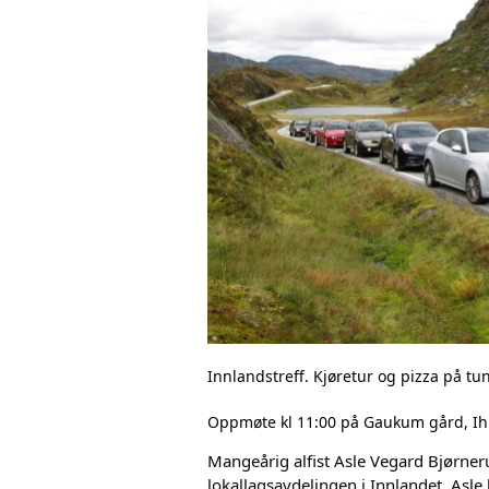
MOTTA ALFANYTT #3
DELTA PÅ KLUBBTREFF
RABATT PÅ ANTIRUSTBEHANDLING
RABATT PÅ BILDELER
RABATT PÅ BILPLEIE
RABATT PÅ BILVERKSTEDER
RABATT PÅ KURS OG LESESTOFF
Innlandstreff. Kjøretur og pizza på tun
Oppmøte kl 11:00 på Gaukum gård, I
RABATT PÅ LEIEBIL
Mangeårig alfist Asle Vegard Bjørnerud
RABATT PÅ OPPRETTING OG LAKKERING
lokallagsavdelingen i Innlandet. Asle 