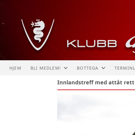
HJEM
BLI MEDLEM!
BOTTEGA
TERMINL
Innlandstreff med attåt rett 
INNMELDING
BESØK VÅR BOTTEGA HE
KALEND
MOTTA VELKOMSTPAKKE
LISTE
MOTTA ALFANYTT #1
MOTTA ALFANYTT #2