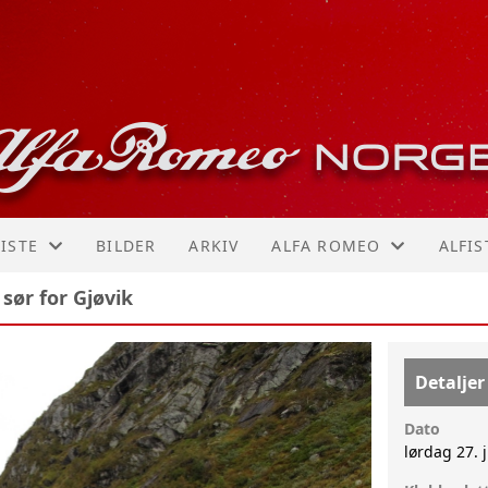
ISTE
BILDER
ARKIV
ALFA ROMEO
ALFIS
sør for Gjøvik
R!
ER
MODELLOVERSIKT
MARI
156 GTA
TRON
Detaljer
159
STIA
Dato
lørdag 27. 
164
KNUT