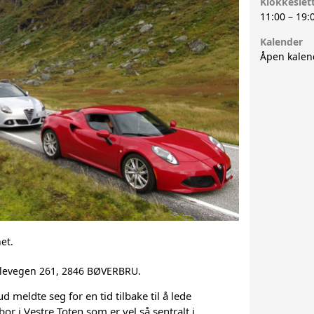
Klokkeslet
11:00
–
19:
33
OLE 
Kalender
Åpen kalen
4C OG SZ
VEGA
8C COMPETIZIONE
GERH
916 GTV OG SPIDER
TRON
GIULIA
SPIDER
ALFASUD
et.
hlevegen 261, 2846 BØVERBRU.
MONTREAL
 meldte seg for en tid tilbake til å lede
1900 SUPERLEGGERA
bor i Vestre Toten som er vel så sentralt i