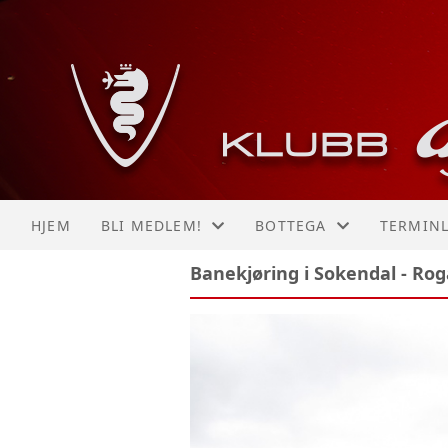
HJEM
BLI MEDLEM!
BOTTEGA
TERMINL
Banekjøring i Sokendal - Ro
INNMELDING
BESØK VÅR BOTTEGA HE
KALEND
MOTTA VELKOMSTPAKKE
LISTE
MOTTA ALFANYTT #1
MOTTA ALFANYTT #2