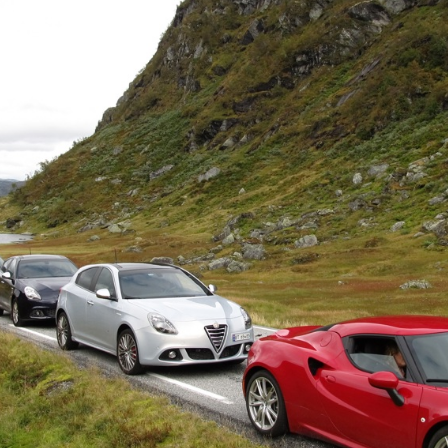
33
OLE 
4C OG SZ
VEGA
8C COMPETIZIONE
GERH
916 GTV OG SPIDER
TRON
GIULIA
SPIDER
ALFASUD
MONTREAL
1900 SUPERLEGGERA