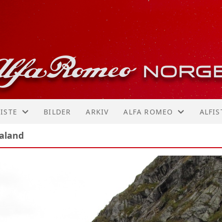
ISTE
BILDER
ARKIV
ALFA ROMEO
ALFIS
galand
R!
ER
MODELLOVERSIKT
MARI
156 GTA
TRON
159
STIA
164
KNUT