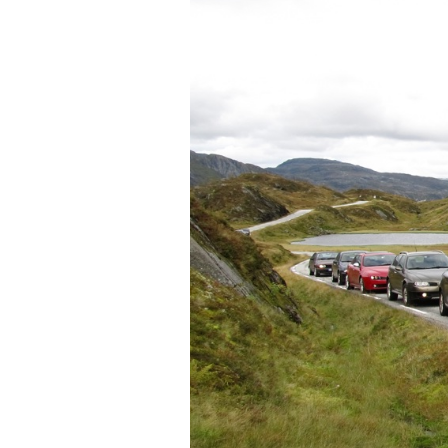
MOTTA ALFANYTT #3
DELTA PÅ KLUBBTREFF
RABATT PÅ ANTIRUSTBEHANDLING
RABATT PÅ BILDELER
RABATT PÅ BILPLEIE
RABATT PÅ BILVERKSTEDER
RABATT PÅ KURS OG LESESTOFF
RABATT PÅ LEIEBIL
RABATT PÅ OPPRETTING OG LAKKERING