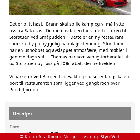
Det er blitt høst. Brann skal spille kamp og vi må flytte
oss fra Sakarias. Denne onsdagen tar vi derfor turen til
Storstuen ved Småpudden. Dette er en ny restaurant
som skal by på hyggelig nabolagsstemning. Storstuen
har en usnobbet og avslappet atmosfære, med møbler i
gammeldags stil. Thomas har som vanlig forhandlet litt
og Storstuen byr oss på 20% rabatt denne kvelden.
Vi parkerer ved Bergen Legevakt og spaserer langs kaien
bort til restauranten som ligger ved gangbroen over
Puddefjorden.
Detaljer
Dato
onsdag 29. oktober 2025
© Klubb Alfa Romeo Norge | Løsning:
StyreWeb